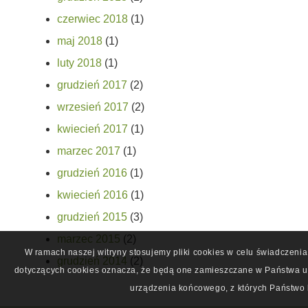
czerwiec 2018
(1)
maj 2018
(1)
luty 2018
(1)
grudzień 2017
(2)
wrzesień 2017
(2)
kwiecień 2017
(1)
marzec 2017
(1)
grudzień 2016
(1)
kwiecień 2016
(1)
grudzień 2015
(3)
marzec 2015
(2)
W ramach naszej witryny stosujemy pliki cookies w celu świadczeni
grudzień 2014
(2)
dotyczących cookies oznacza, że będą one zamieszczane w Państwa u
urządzenia końcowego, z których Państwo 