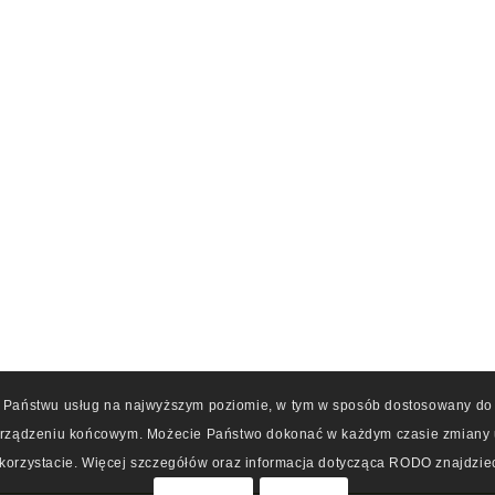
a Państwu usług na najwyższym poziomie, w tym w sposób dostosowany do 
rządzeniu końcowym. Możecie Państwo dokonać w każdym czasie zmiany us
korzystacie. Więcej szczegółów oraz informacja dotycząca RODO znajdziec