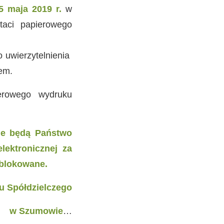
5 maja 2019 r.
w
taci papierowego
 uwierzytelnienia
em.
ierowego wydruku
nie będą Państwo
lektronicznej za
ablokowane.
u Spółdzielczego
ie
…