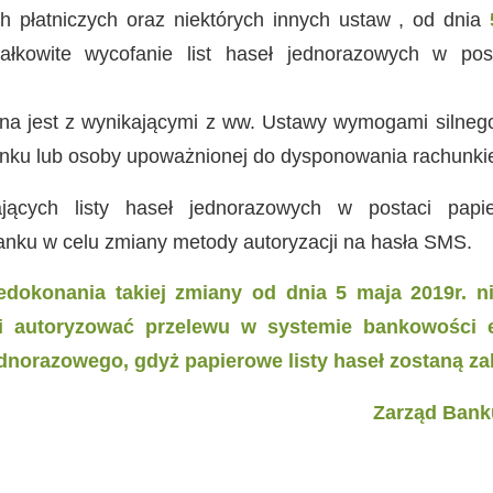
h płatniczych oraz niektórych innych ustaw , od dnia
ałkowite wycofanie list haseł jednorazowych w pos
na jest z wynikającymi z ww. Ustawy wymogami silnego
nku lub osoby upoważnionej do dysponowania rachunki
ających listy haseł jednorazowych w postaci pap
nku w celu zmiany metody autoryzacji na hasła SMS.
dokonania takiej zmiany od dnia 5 maja 2019r. 
i autoryzować przelewu w systemie bankowości e
dnorazowego, gdyż papierowe listy haseł zostaną z
Zarząd Bank
 Szumow