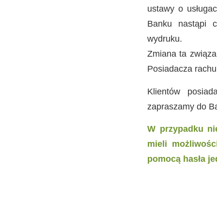
ustawy o usługac
Banku nastąpi c
wydruku.
Zmiana ta związa
Posiadacza rachu
Klientów posiad
zapraszamy do Ba
W przypadku nie
mieli możliwośc
pomocą hasła je
w