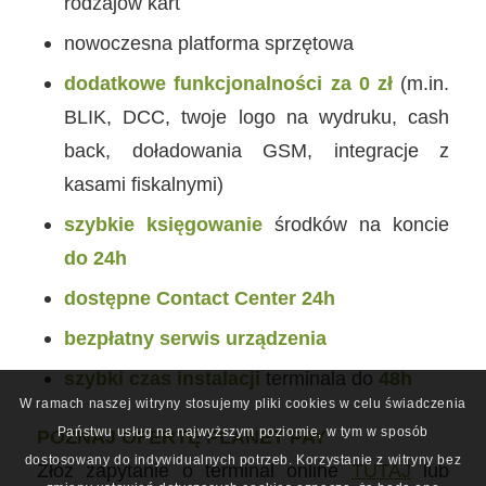
rodzajów kart
nowoczesna platforma sprzętowa
dodatkowe funkcjonalności za 0 zł
(m.in.
BLIK, DCC, twoje logo na wydruku, cash
back, doładowania GSM, integracje z
kasami fiskalnymi)
szybkie księgowanie
środków na koncie
do 24h
dostępne Contact Center 24h
bezpłatny serwis urządzenia
szybki czas instalacji
terminala do
48h
W ramach naszej witryny stosujemy pliki cookies w celu świadczenia
Państwu usług na najwyższym poziomie, w tym w sposób
POZNAJ OFERTĘ PLANET PAY
dostosowany do indywidualnych potrzeb. Korzystanie z witryny bez
Złóż zapytanie o terminal online
TUTAJ
lub